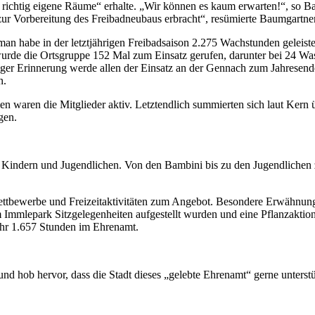
richtig eigene Räume“ erhalte. „Wir können es kaum erwarten!“, so Bau
r Vorbereitung des Freibadneubaus erbracht“, resümierte Baumgartne
 man habe in der letztjährigen Freibadsaison 2.275 Wachstunden geleis
de die Ortsgruppe 152 Mal zum Einsatz gerufen, darunter bei 24 Was
riger Erinnerung werde allen der Einsatz an der Gennach zum Jahresend
n.
waren die Mitglieder aktiv. Letztendlich summierten sich laut Kern
gen.
on Kindern und Jugendlichen. Von den Bambini bis zu den Jugendlichen
bewerbe und Freizeitaktivitäten zum Angebot. Besondere Erwähnung
 Immlepark Sitzgelegenheiten aufgestellt wurden und eine Pflanzaktion
ahr 1.657 Stunden im Ehrenamt.
d hob hervor, dass die Stadt dieses „gelebte Ehrenamt“ gerne unterstüt