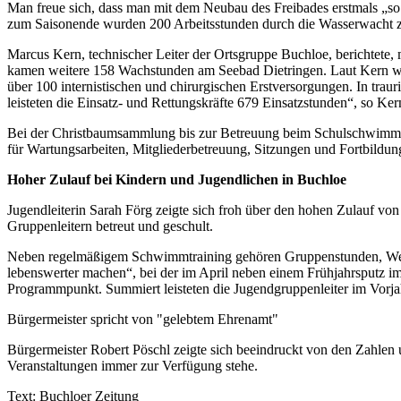
Man freue sich, dass man mit dem Neubau des Freibades erstmals „so 
zum Saisonende wurden 200 Arbeitsstunden durch die Wasserwacht zu
Marcus Kern, technischer Leiter der Ortsgruppe Buchloe, berichtete,
kamen weitere 158 Wachstunden am Seebad Dietringen. Laut Kern wur
über 100 internistischen und chirurgischen Erstversorgungen. In trau
leisteten die Einsatz- und Rettungskräfte 679 Einsatzstunden“, so Ker
Bei der Christbaumsammlung bis zur Betreuung beim Schulschwimmen 
für Wartungsarbeiten, Mitgliederbetreuung, Sitzungen und Fortbildun
Hoher Zulauf bei Kindern und Jugendlichen in Buchloe
Jugendleiterin Sarah Förg zeigte sich froh über den hohen Zulauf v
Gruppenleitern betreut und geschult.
Neben regelmäßigem Schwimmtraining gehören Gruppenstunden, Wett
lebenswerter machen“, bei der im April neben einem Frühjahrsputz im
Programmpunkt. Summiert leisteten die Jugendgruppenleiter im Vorj
Bürgermeister spricht von "gelebtem Ehrenamt"
Bürgermeister Robert Pöschl zeigte sich beeindruckt von den Zahlen un
Veranstaltungen immer zur Verfügung stehe.
Text: Buchloer Zeitung