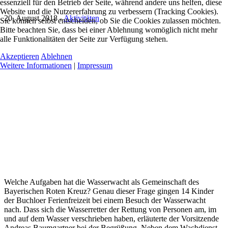
essenziell für den Betrieb der Seite, während andere uns helfen, diese
Website und die Nutzererfahrung zu verbessern (Tracking Cookies).
20. August 2018
-
Aktivitäten
Sie können selbst entscheiden, ob Sie die Cookies zulassen möchten.
Bitte beachten Sie, dass bei einer Ablehnung womöglich nicht mehr
alle Funktionalitäten der Seite zur Verfügung stehen.
Akzeptieren
Ablehnen
Weitere Informationen
|
Impressum
Welche Aufgaben hat die Wasserwacht als Gemeinschaft des
Bayerischen Roten Kreuz? Genau dieser Frage gingen 14 Kinder
der Buchloer Ferienfreizeit bei einem Besuch der Wasserwacht
nach. Dass sich die Wasserretter der Rettung von Personen am, im
und auf dem Wasser verschrieben haben, erläuterte der Vorsitzende
Andreas Baumgartner bei der Begrüßung. Neben dem Wachdienst