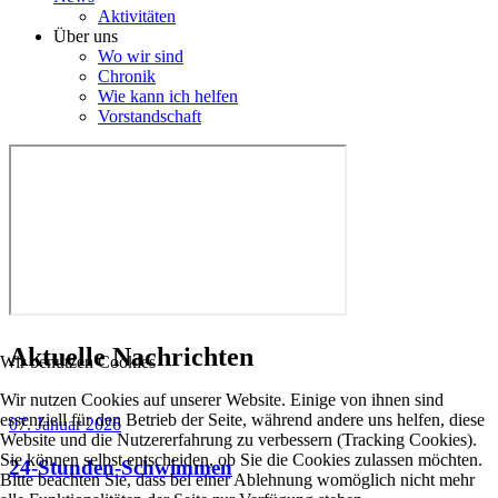
Aktivitäten
Über uns
Wo wir sind
Chronik
Wie kann ich helfen
Vorstandschaft
Aktuelle Nachrichten
Wir benutzen Cookies
Wir nutzen Cookies auf unserer Website. Einige von ihnen sind
essenziell für den Betrieb der Seite, während andere uns helfen, diese
07. Januar 2026
Website und die Nutzererfahrung zu verbessern (Tracking Cookies).
Sie können selbst entscheiden, ob Sie die Cookies zulassen möchten.
24-Stunden-Schwimmen
Bitte beachten Sie, dass bei einer Ablehnung womöglich nicht mehr