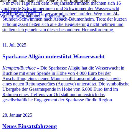
alle Funktionalitäten der Seite zur Verfügung stehen.
Nur zwei Tage nach dem Neujahrsschwimmen machten sich 16
motivierte Schwimmerinnen und Schwimmer der Wasserwacht
Akzeptieren
Ablehnen
Buchloe als Team „Dauerwarmduscher“ auf den Weg zum 24-
Weitere Informationen
|
Impressum
Stunden-Schwimmen nach Asbach-Bäumenheim. Trotz der kurzen
Erholungszeit ließen sich alle die Begeisterung nicht nehmen und
stellten sich gemeinsam dieser besonderen Herausforderung.
11. Juli 2025
Sparkasse Allgäu unterstützt Wasserwacht
Kempten/Buchloe
– Die Sparkasse Allgäu hat die Wasserwacht in
Buchloe mit einer Spende in Höhe von 4.000 Euro bei der
Anschaffung eines neuen Mannschaftstransportfahrzeugs sowie
eines neuen Rettungsgerätes (Aquaeye) unterstützt. Die symbolische
Übergabe der Gesamtspende in Höhe von 6.000 Euro fand im
Rahmen eines Treffens vor Ort statt und unterstrich das
gesellschaftliche Engagement der Sparkasse für die Region.
28. Januar 2025
Neues Einsatzfahrzeug