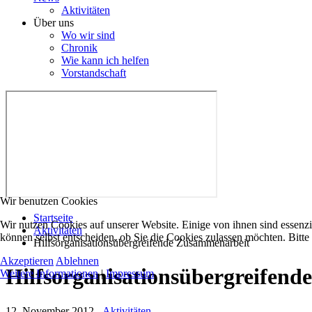
Aktivitäten
Über uns
Wo wir sind
Chronik
Wie kann ich helfen
Vorstandschaft
Wir benutzen Cookies
Startseite
Wir nutzen Cookies auf unserer Website. Einige von ihnen sind essenzi
Aktivitäten
können selbst entscheiden, ob Sie die Cookies zulassen möchten. Bitte
Hilfsorganisationsübergreifende Zusammenarbeit
Akzeptieren
Ablehnen
Hilfsorganisationsübergreifen
Weitere Informationen
|
Impressum
12. November 2012
-
Aktivitäten