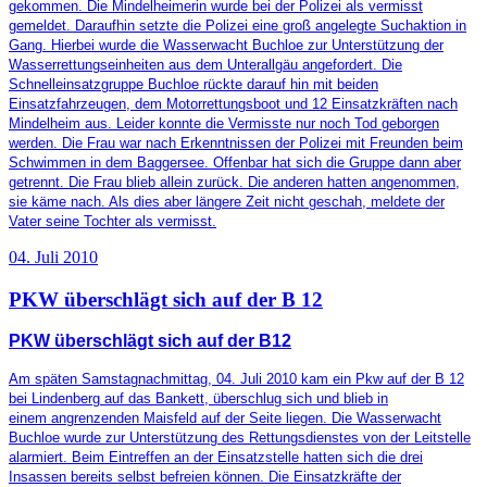
gekommen. Die Mindelheimerin wurde bei der Polizei als vermisst
gemeldet. Daraufhin setzte die Polizei eine groß angelegte Suchaktion in
Gang. Hierbei wurde die Wasserwacht Buchloe zur Unterstützung der
Wasserrettungseinheiten aus dem Unterallgäu angefordert. Die
Schnelleinsatzgruppe Buchloe rückte darauf hin mit beiden
Einsatzfahrzeugen, dem Motorrettungsboot und 12 Einsatzkräften nach
Mindelheim aus. Leider konnte die Vermisste nur noch Tod geborgen
werden. Die Frau war nach Erkenntnissen der Polizei mit Freunden beim
Schwimmen in dem Baggersee. Offenbar hat sich die Gruppe dann aber
getrennt. Die Frau blieb allein zurück. Die anderen hatten angenommen,
sie käme nach. Als dies aber längere Zeit nicht geschah, meldete der
Vater seine Tochter als vermisst.
04. Juli 2010
PKW überschlägt sich auf der B 12
PKW überschlägt sich auf der B12
Am späten Samstagnachmittag, 04. Juli 2010 kam ein Pkw auf der B 12
bei Lindenberg auf das Bankett, überschlug sich und blieb in
einem angrenzenden Maisfeld auf der Seite liegen. Die Wasserwacht
Buchloe wurde zur Unterstützung des Rettungsdienstes von der Leitstelle
alarmiert. Beim Eintreffen an der Einsatzstelle hatten sich die drei
Insassen bereits selbst befreien können. Die Einsatzkräfte der