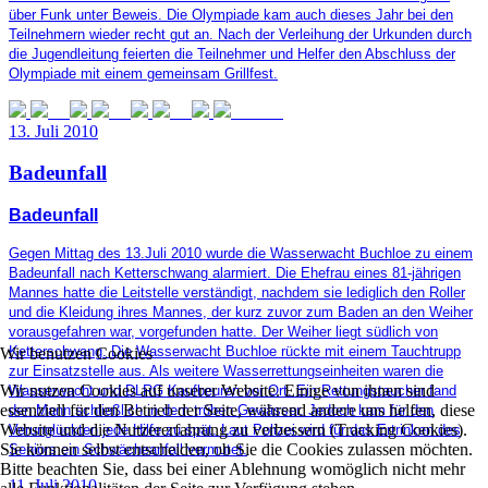
über Funk unter Beweis. Die Olympiade kam auch dieses Jahr bei den
Teilnehmern wieder recht gut an. Nach der Verleihung der Urkunden durch
die Jugendleitung feierten die Teilnehmer und Helfer den Abschluss der
Olympiade mit einem gemeinsam Grillfest.
13. Juli 2010
Badeunfall
Badeunfall
Gegen Mittag des 13.Juli 2010 wurde die Wasserwacht Buchloe zu einem
Badeunfall nach Ketterschwang alarmiert. Die Ehefrau eines 81-jährigen
Mannes hatte die Leitstelle verständigt, nachdem sie lediglich den Roller
und die Kleidung ihres Mannes, der kurz zuvor zum Baden an den Weiher
vorausgefahren war, vorgefunden hatte. Der Weiher liegt südlich von
Ketterschwang. Die Wasserwacht Buchloe rückte mit einem Tauchtrupp
Wir benutzen Cookies
zur Einsatzstelle aus. Als weitere Wasserrettungseinheiten waren die
Wir nutzen Cookies auf unserer Website. Einige von ihnen sind
Wasserwacht und DLRG Kaufbeuren vor Ort. Ein Rettungstaucher fand
essenziell für den Betrieb der Seite, während andere uns helfen, diese
den Mann schließlich in dem trüben Gewässer. Jedoch kam für den
Website und die Nutzererfahrung zu verbessern (Tracking Cookies).
Verunglückten jede Hilfe zu spät. Laut Polizei wird für das Ertrinken des
Sie können selbst entscheiden, ob Sie die Cookies zulassen möchten.
Seniors ein Schwächeanfall vermutet.
Bitte beachten Sie, dass bei einer Ablehnung womöglich nicht mehr
11. Juli 2010