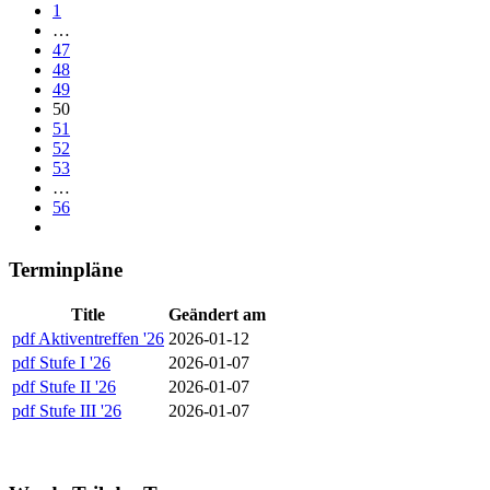
1
…
47
48
49
50
51
52
53
…
56
Terminpläne
Title
Geändert am
pdf
Aktiventreffen '26
2026-01-12
pdf
Stufe I '26
2026-01-07
pdf
Stufe II '26
2026-01-07
pdf
Stufe III '26
2026-01-07