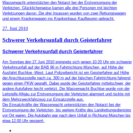
Wasserwacht unterstützten den Notarzt bei der Erstversorgung der
Verletzten. Glücklicherweise kamen alle drei Personen mit leichten
Verletzungen davon. Die drei Insassen wurden von zwei Rettungswagen
und einem Krankenwagen ins Krankenhaus Kaufbeuren gebracht.
27. Juni 2010
Schwerer Verkehrsunfall durch Geisterfahrer
Schwerer Verkehrsunfall durch Geisterfahrer
Am Sonntag den 27.Juni 2010 ereignete sich gegen 10:20 Uhr ein schwerer
Verkehrsunfall auf der BAB 96 in Fahrtrichtung München, auf Höhe der
Ausfahrt Buchloe -West. Laut Polizeibericht ist
ein Geisterfahrer auf Höhe
der Anschlussstelle nach ca. 300 m auf der falschen Fahrtrichtung fahrend,
gegen einen PKW geprallt.
Dabei wurde der Geisterfahrer mittelschwer, der
andere Autofahrer leicht verletzt. Die Wasserwacht Buchloe wurde von
der
Leitstelle Allgäu
zur Erstversorgung der Verletzten alarmiert und rückte mit
dem Mehrzweckfahrzeug zur Einsatzstelle aus.
Die Einsatzkräfte der Wasserwacht unterstützten den Notarzt bei der
Erstversorgung der Verletzten, bis weitere Kräfte des Landrettungsdienstes
vor Ort waren.
Die Autobahn war nach dem Unfall in Richtung München bis
etwa 12:00 Uhr gesperrt.