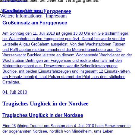
alle Funktionalitäten der Seite zur Verfügung stehen.
Akzeptieren
Ablehnen
Großeinsatz am Forggensee
Weitere Informationen
|
Impressum
Großeinsatz am Forggensee
Am Sonntag den 11. Juli 2010 ist gegen 13:00 Uhr ein Gleitschirmflieger
bei Waltenhofen in den Forggensee gestürzt. Darauf hin wurde von der
Leitstelle Allgäu Großalarm ausgelöst. Von den Wachstationen Füssen
und Roßhaupten rückten umgehend die Motorrettungsboote aus. Die
Wasserwacht Buchloe leistete an diesem Wochenende Wachdienst an der
Wachstation Dietringen am Forggensee und rückte ebenfalls mit den
Motorrettungsboot aus. Desweiteren war die Schnelleinsatzgruppe
Buchloe, mit beiden Einsatzfahrzeugen und insgesamt 12 Einsatzkräften,
am Einsatz beteiligt. Laut Polizei stammt der Pilot, aus dem südlichen
Ostallgäu.
04. Juli 2010
Tragisches Unglück in der Nordsee
Tragisches Unglück in der Nordsee
Eine 26 jährige Frau ist am Sonntag den 4. Juli 2010 beim Schwimmen in
der sogenannten Nordsee, nördlich von Mindelheim, ums Leben