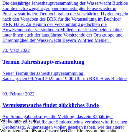
Die diesjährige Jahreshauptversammlung der Wasserwacht Buchloe
konnte nach zweijähriger pandemiebedingter Pause wieder in
Präsenz stattfinden. Dennoch galten die verschärften Hygieneregeln
nach den Vorgaben des BRK für die Veranstaltung im Buchloer
BRK-Haus. Zu Beginn der Versammlung gedachten die
Anwesenden der verstorbenen Mitlieder der letzten beiden Jahre,
unter ihnen auch der langjährige Vorsitzende der Ortsgruppe und
Ehrenmitglied der Wasserwacht Bayern Winfried Mehler.
20. März 2022
Termin Jahreshauptversammlung
Neuer Termin der Jahreshauptversammlung:
Samstag, den 09.April 2022 um 19:00 Uhr im BRK Haus Buchloe
09. Februar 2022
Vermisstensuche findet glückliches Ende
Am Sonntagabend sorgte die Meldung, dass ein 87-jähriger
Wir benutzen Cookies
Bewohner eines Kaufbeurer Seniorenheims vermisst wird für einen
Großeinsatz. Augenzeugen wollen gesehen haben, wie der älterer
Wir nutzen Cookies auf unserer Website. Einige von ihnen sind