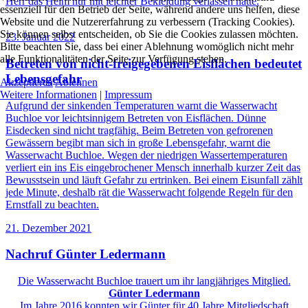
Herr das Heim nur mit leichter Bekleidung verlassen hatte.
essenziell für den Betrieb der Seite, während andere uns helfen, diese
Website und die Nutzererfahrung zu verbessern (Tracking Cookies).
Sie können selbst entscheiden, ob Sie die Cookies zulassen möchten.
23. Januar 2022
Bitte beachten Sie, dass bei einer Ablehnung womöglich nicht mehr
alle Funktionalitäten der Seite zur Verfügung stehen.
Betreten von nicht-freigegebenen Eisflächen bedeutet
Lebensgefahr
Akzeptieren
Ablehnen
Weitere Informationen
|
Impressum
Aufgrund der sinkenden Temperaturen warnt die Wasserwacht
Buchloe vor leichtsinnigem Betreten von Eisflächen. Dünne
Eisdecken sind nicht tragfähig. Beim Betreten von gefrorenen
Gewässern begibt man sich in große Lebensgefahr, warnt die
Wasserwacht Buchloe. Wegen der niedrigen Wassertemperaturen
verliert ein ins Eis eingebrochener Mensch innerhalb kurzer Zeit das
Bewusstsein und läuft Gefahr zu ertrinken. Bei einem Eisunfall zählt
jede Minute, deshalb rät die Wasserwacht folgende Regeln für den
Ernstfall zu beachten.
21. Dezember 2021
Nachruf Günter Ledermann
Die Wasserwacht Buchloe trauert um ihr langjähriges Mitglied.
Günter Ledermann
Im Jahre 2016 konnten wir Günter für 40 Jahre Mitgliedschaft