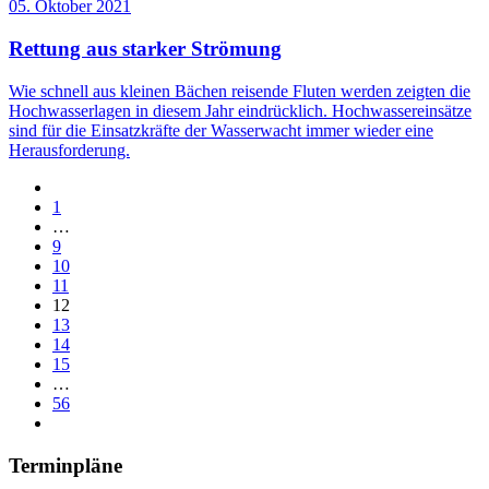
05. Oktober 2021
Rettung aus starker Strömung
Wie schnell aus kleinen Bächen reisende Fluten werden zeigten die
Hochwasserlagen in diesem Jahr eindrücklich. Hochwassereinsätze
sind für die Einsatzkräfte der Wasserwacht immer wieder eine
Herausforderung.
1
…
9
10
11
12
13
14
15
…
56
Terminpläne