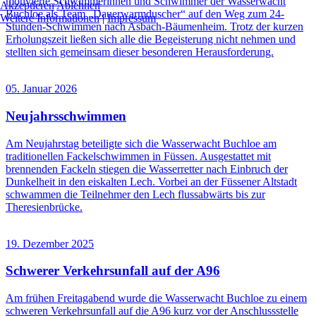
motivierte Schwimmerinnen und Schwimmer der Wasserwacht
Akzeptieren
Ablehnen
Buchloe als Team „Dauerwarmduscher“ auf den Weg zum 24-
Weitere Informationen
|
Impressum
Stunden-Schwimmen nach Asbach-Bäumenheim. Trotz der kurzen
Erholungszeit ließen sich alle die Begeisterung nicht nehmen und
stellten sich gemeinsam dieser besonderen Herausforderung.
05. Januar 2026
Neujahrsschwimmen
Am Neujahrstag beteiligte sich die Wasserwacht Buchloe am
traditionellen Fackelschwimmen in Füssen. Ausgestattet mit
brennenden Fackeln stiegen die Wasserretter nach Einbruch der
Dunkelheit in den eiskalten Lech. Vorbei an der Füssener Altstadt
schwammen die Teilnehmer den Lech flussabwärts bis zur
Theresienbrücke.
19. Dezember 2025
Schwerer Verkehrsunfall auf der A96
Am frühen Freitagabend wurde die Wasserwacht Buchloe zu einem
schweren Verkehrsunfall auf die A96 kurz vor der Anschlussstelle