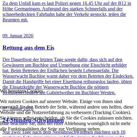
Zu dem Unfall kam es laut Polizei gegen 16.45 Uhr auf der B12 in
Höhe Germaringen. Aufgrund des starken Schneefalls und der
schneebedeckten Fahrbahn habe der Verkehr gestockt, teilen die
Beamten mit.
09. Januar 2026
Rettung aus dem Eis
Der Dauerfrost der letzten Tage sorgte dafür, dass sich auf den
Gewässern um Buchloe und Umgebung eine Eisschicht gebildet
hat. Beim Betreten der Eisflächen besteht Lebensgefahr. Die
Wasserwacht Buchloe warnt daher vor dem Betreten der Eisdecken.
Damit die Handgriffe bei einer Eisrettung reibungslos laufen, übten
die Einsatzkräfte der Wasserwacht Buchloe die nötigen
Wir benutzen Cookies
Rettungstechniken am Gabrielweiher im Buchloer Westen.
Wir nutzen Cookies auf unserer Website. Einige von ihnen sind
essenziell für den Betrieb der Seite, während andere uns helfen, diese
07. Januar 2026
Website und die Nutzererfahrung zu verbessern (Tracking Cookies).
Sie können selbst entscheiden, ob Sie die Cookies zulassen möchten.
24-Stunden-Schwimmen
Bitte beachten Sie, dass bei einer Ablehnung womöglich nicht mehr
alle Funktionalitäten der Seite zur Verfügung stehen.
Nur zwei Tage nach dem Neujahrsschwimmen machten sich 16