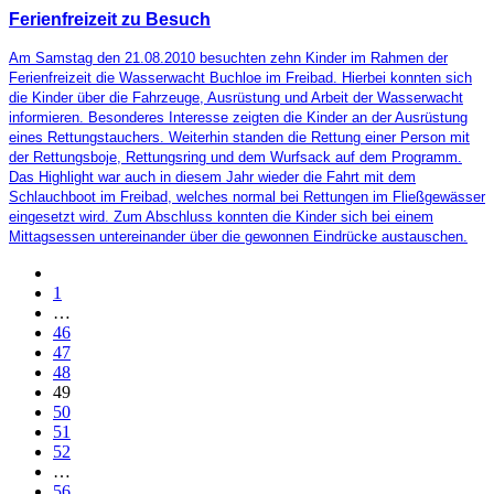
Ferienfreizeit zu Besuch
Am Samstag den 21.08.2010 besuchten zehn Kinder im Rahmen der
Ferienfreizeit die Wasserwacht Buchloe im Freibad. Hierbei konnten sich
die Kinder über die Fahrzeuge, Ausrüstung und Arbeit der Wasserwacht
informieren. Besonderes Interesse zeigten die Kinder an der Ausrüstung
eines Rettungstauchers. Weiterhin standen die Rettung einer Person mit
der Rettungsboje, Rettungsring und dem Wurfsack auf dem Programm.
Das Highlight war auch in diesem Jahr wieder die Fahrt mit dem
Schlauchboot im Freibad, welches normal bei Rettungen im Fließgewässer
eingesetzt wird. Zum Abschluss konnten die Kinder sich bei einem
Mittagsessen untereinander über die gewonnen Eindrücke austauschen.
1
…
46
47
48
49
50
51
52
…
56