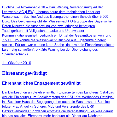
Buchloe, 24.November 2010 – Paul Waning, Vorstandsmitglied der
Lechwerke AG (LEW), übergab heute dem technischen Leiter der
Wasserwacht Buchloe Andreas Baumgartner einen Scheck über 5.000
Euro. Das Geld ermöglicht der Wasserwacht Ortsgruppe des Bayerischen
Roten Kreuzes die Anschaffung von zwei dringend benötigten
Tauchgeräten mit Vollgesichtsmaske und Unterwasser-
Kommunikationseinheit. Lediglich ein Drittel der Gesamtkosten von rund
7.500 Euro konnte die Wasserwacht Buchloe aus Eigenmitteln bereit
stellen. „Für uns war es eine klare Sache, dass wir die Finanzierungslücke
kurzfristig schließen“, erklärte Waning bei der Überreichung des
Spendenschecks.
11. Oktober 2010
Ehrenamt gewürdigt
Ehrenamtliches Engagement gewürdigt
Ein Dankeschön an die ehrenamtlich Engagierten des Landkreis Ostallgäu
war die Einladung zum Sozialempfang des CSU Kreisverbandes Ostallgäu
ins Buchloer Haus der Begegnung dem auch die Wasserwacht Buchloe
folgte. Frau Angelika Schorer, MdL und Vorsitzende des BRK
Bezirksverbandes Schwaben eröffnete die Veranstaltung. Sie wies darauf
hin das soziales Ehrenamt mehr bedeutet als Dienst am Nächsten „