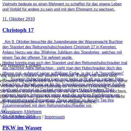
Vielmehr bedeute es einen Mehrwert zu schaffen für das eigene Leben
und Vorbild für andere zu sein und mit dem Ehrenamt zu wachsen.
11. Oktober 2010
Christoph 17
Am 9. Oktober besuchte die Jugendgruppe der Wasserwacht Buchloe
den Standort des Rettungshubschraubers Christoph 17 in Kempten.
Anlass hierzu war das 30jährige Jubiläum des Standortes, welches mit
einem Tag der offenen Tür gefeiert wurde.
Hierbei konnte man sich den Standort und den Rettungshubschrauber mal
Wir benutzen Cookies
aus nächster Nähe betrachten - sieht man den Hubschrauber doch des
öfteren mal, aufgrund seiner auffälligen Farbe, in der Luft "herumfliegen"
Wir nutzen Cookies auf unserer Website. Einige von ihnen sind
So einen Hubschrauber kann man leider nicht oft aus solcher Nähe
essenziell für den Betrieb der Seite, während andere uns helfen, diese
betrachten. Deshalb war es für die Jugendgruppe ein besonderer Ausflug,
Website und die Nutzererfahrung zu verbessern (Tracking Cookies).
auch weil man mal im Cockpit eines solchen Hubschraubers Platz
Sie können selbst entscheiden, ob Sie die Cookies zulassen möchten.
nehmen konnte. Interessant waren auch die anderen Fachdienste wie
Bitte beachten Sie, dass bei einer Ablehnung womöglich nicht mehr
Wasserrettung und Bergrettung. Diese stellten an diesem Tag ihre
alle Funktionalitäten der Seite zur Verfügung stehen.
Zusammenarbeit mit dem Rettungshubschrauber vor.
Akzeptieren
Ablehnen
10. Oktober 2010
Weitere Informationen
|
Impressum
PKW im Wasser