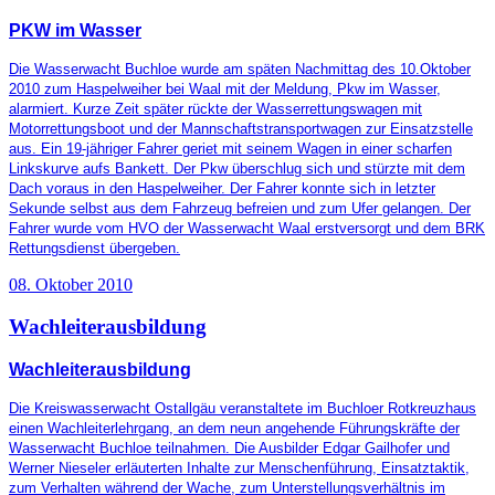
PKW im Wasser
Die Wasserwacht Buchloe wurde am späten Nachmittag des 10.Oktober
2010 zum Haspelweiher bei Waal mit der Meldung, Pkw im Wasser,
alarmiert. Kurze Zeit später rückte der Wasserrettungswagen mit
Motorrettungsboot und der Mannschaftstransportwagen zur Einsatzstelle
aus. Ein 19-jähriger Fahrer geriet mit seinem Wagen in einer scharfen
Linkskurve aufs Bankett. Der Pkw überschlug sich und stürzte mit dem
Dach voraus in den Haspelweiher. Der Fahrer konnte sich in letzter
Sekunde selbst aus dem Fahrzeug befreien und zum Ufer gelangen. Der
Fahrer wurde vom HVO der Wasserwacht Waal erstversorgt und dem BRK
Rettungsdienst übergeben.
08. Oktober 2010
Wachleiterausbildung
Wachleiterausbildung
Die Kreiswasserwacht Ostallgäu veranstaltete im Buchloer Rotkreuzhaus
einen Wachleiterlehrgang, an dem neun angehende Führungskräfte der
Wasserwacht Buchloe teilnahmen. Die Ausbilder Edgar Gailhofer und
Werner Nieseler erläuterten Inhalte zur Menschenführung, Einsatztaktik,
zum Verhalten während der Wache, zum Unterstellungsverhältnis im