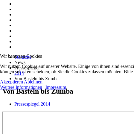
Wir benutzen Cookies
Startseite
News
Wir nutzen Cookies auf unserer Website. Einige von ihnen sind essenzi
Pressespiegel
können selbst entscheiden, ob Sie die Cookies zulassen möchten. Bitte
2014
Von Basteln bis Zumba
Akzeptieren
Ablehnen
Weitere Informationen
|
Impressum
Von Basteln bis Zumba
Pressespiegel 2014