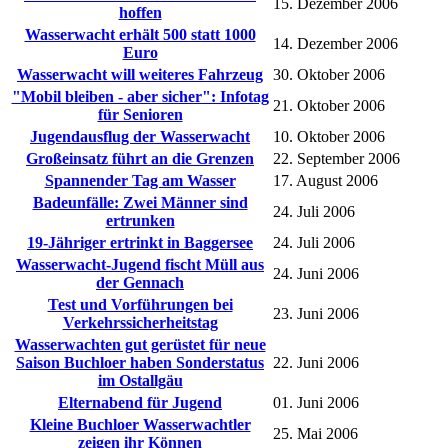
15. Dezember 2006
hoffen
Wasserwacht erhält 500 statt 1000
14. Dezember 2006
Euro
Wasserwacht will weiteres Fahrzeug
30. Oktober 2006
"Mobil bleiben - aber sicher": Infotag
21. Oktober 2006
für Senioren
Jugendausflug der Wasserwacht
10. Oktober 2006
Großeinsatz führt an die Grenzen
22. September 2006
Spannender Tag am Wasser
17. August 2006
Badeunfälle: Zwei Männer sind
24. Juli 2006
ertrunken
19-Jähriger ertrinkt in Baggersee
24. Juli 2006
Wasserwacht-Jugend fischt Müll aus
24. Juni 2006
der Gennach
Test und Vorführungen bei
23. Juni 2006
Verkehrssicherheitstag
Wasserwachten gut gerüstet für neue
Saison Buchloer haben Sonderstatus
22. Juni 2006
im Ostallgäu
Elternabend für Jugend
01. Juni 2006
Kleine Buchloer Wasserwachtler
25. Mai 2006
zeigen ihr Können