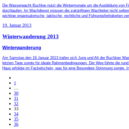
Die Wasserwacht Buchloe nutzt die Wintermonate um die Ausbildung von Füh
durchlaufen. Im Wachdienst müssen die zukünftigen Wachleiter nicht selten
wichtige organisatorische, taktische, rechtliche und Führungsfertigkeiten ver
19. Januar 2013
Winterwanderung 2013
Winterwanderung
Am Samstag den 19.Januar 2013 trafen sich Jung und Alt der Buchloer Wass
letzten Tage sorgte für ideale Rahmenbedingungen. Der Weg führte die rund
Haus erfolgte im Fackelschein, was für eine Besondere Stimmung sorgte. I
1
…
30
31
32
33
34
35
36