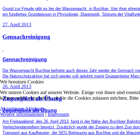
Grund zur Freude gibt es bei der Wasserwacht in Buchloe. Vier ihrer ehren
ein fundiertes Grundwissen in Physiologie, Diagnostik, Störung der Vitalfun
27. April 2013
Gennachreinigung
Gennachreinigung
Die Wasserwacht
Buchloe
befreite auch dieses Jahr wieder die Gennach von
Die Naturschutzaktion hat sich wieder voll gelohnt meint Gruppenleiter M
Wir benutzen Cookies
26. April 2013
Wir nutzen Cookies auf unserer Website. Einige von ihnen sind essenzi
Zugunglück als Übung
können selbst entscheiden, ob Sie die Cookies zulassen möchten. Bitte
Akzeptieren
Ablehnen
Zugunglück als Übung
Weitere Informationen
|
Impressum
Am Freitagabend, des 26. April 2013, fand in der Nähe des Buchloer Bahnho
Verletztendarstellern besetzt. Zusätzlich wurde der Zugang zu dem Zug dur
Transport aus Kaufbeuren, die SEG Betreuung aus Buchloe und die Wasse