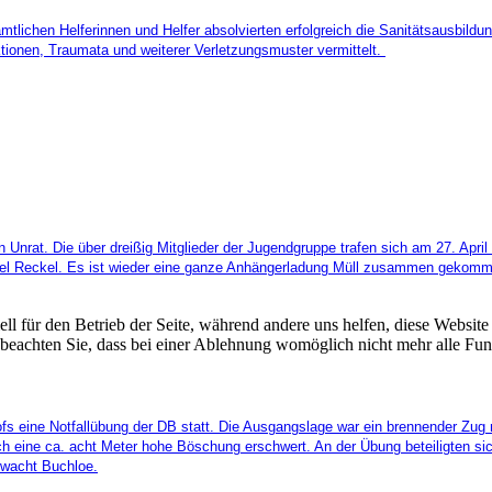
amtlichen Helferinnen und Helfer absolvierten erfolgreich die Sanitätsausbi
ktionen, Traumata und weiterer Verletzungsmuster vermittelt.
 Unrat. Die über dreißig Mitglieder der Jugendgruppe trafen sich am
27. April
arcel Reckel. Es ist wieder eine ganze Anhängerladung Müll zusammen gekom
ell für den Betrieb der Seite, während andere uns helfen, diese Websit
 beachten Sie, dass bei einer Ablehnung womöglich nicht mehr alle Funk
fs eine Notfallübung der DB statt. Die Ausgangslage war ein brennender Zug 
ch eine ca. acht Meter hohe Böschung erschwert. An der Übung beteiligten s
rwacht Buchloe.