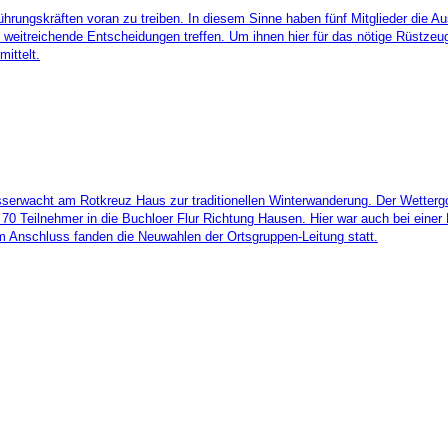
rungskräften voran zu treiben. In diesem Sinne haben fünf Mitglieder die A
 weitreichende Entscheidungen treffen. Um ihnen hier für das nötige Rüstze
mittelt.
erwacht am Rotkreuz Haus zur traditionellen Winterwanderung. Der Wettergot
 70 Teilnehmer in die Buchloer Flur Richtung Hausen. Hier war auch bei eine
m Anschluss fanden die Neuwahlen der Ortsgruppen-Leitung statt.