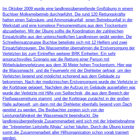
Im Oktober 2009 wurde eine landkreisübergreifende Großübung in einem
Buchloer Molkerreibetrieb durchgeführt. Die rund 120 Rettungskräfte
hatten einen Salzsäure- und Ammoniakunfall, einen Betriebsunfall in der
Werkstatt und eine komplexe Personenrettung aus dem Trockenturm
abzuarbeiten. Mit der Übung sollte die Koordination der zahlreichen
Einsatzkräfte aus den unterschiedlichen Landkreisen geübt werden. Die
Schnelleinsatzgruppe Buchloe beteiligte sich mit 12 Helfern und zwei
Einsatzfahrzeugen. Die Wasserretter übernahmen die Erstversorgung der
Verletzten bis zum Eintreffen weiterer BRK Einheiten. Ein sehr
anspruchsvolles Szenario war die Rettung einer Person mit
Wirbelsäulenverletzung aus dem 30 Meter hohen Trockenturm. Hier war
die Wasserwacht, und die Feuerwehr mit der Drehleiter gefragt, um den
Verletzten liegend und möglichst schonend aus dem Gebäude zu
bekommen. Nach der medizinischen Erstversorgung wurde der Verletzte in
der Korbtrage gelagert. Nachdem der Aufzug im Gebäude ausgefallen war,
wurde der Verletzte mit Hilfe von Seiltechnik, die aus dem Bereich der
Fließwasserrettung stammt, und der Korbtrage zunächst in der großen
Halle aufgeseilt, um dann mit der Drehleiter ebenfalls liegend vom Dach
gerettet zu werden. Die Beobachter zeigten sich von der
Leistungsfähigkeit der Wasserwacht beeindruckt. Die
landkreisübergreifende Zusammenarbeit wird sich mit der Inbetriebnahme
der "Integrierten Leitstelle Allgäu" sicher häufen. Durch die Übung konnte
somit die Zusammenarbeit aller Hilfsorganisation schon vorab trainiert
werden.