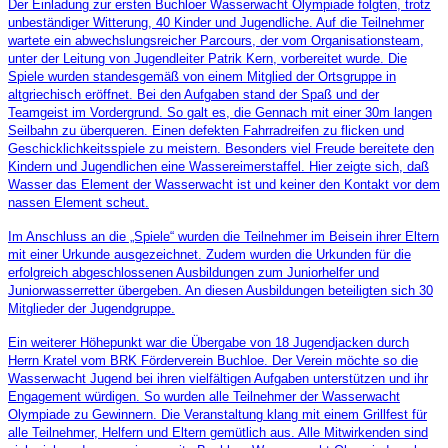
Der Einladung zur ersten Buchloer Wasserwacht Olympiade folgten, trotz
unbeständiger Witterung, 40 Kinder und Jugendliche. Auf die Teilnehmer
wartete ein abwechslungsreicher Parcours, der vom Organisationsteam,
unter der Leitung von Jugendleiter Patrik Kern, vorbereitet wurde. Die
Spiele wurden standesgemäß von einem Mitglied der Ortsgruppe in
altgriechisch eröffnet. Bei den Aufgaben stand der Spaß und der
Teamgeist im Vordergrund. So galt es, die Gennach mit einer 30m langen
Seilbahn zu überqueren. Einen defekten Fahrradreifen zu flicken und
Geschicklichkeitsspiele zu meistern. Besonders viel Freude bereitete den
Kindern und Jugendlichen eine Wassereimerstaffel. Hier zeigte sich, daß
Wasser das Element der Wasserwacht ist und keiner den Kontakt vor dem
nassen Element scheut.
Im Anschluss an die „Spiele“ wurden die Teilnehmer im Beisein ihrer Eltern
mit einer Urkunde ausgezeichnet. Zudem wurden die Urkunden für die
erfolgreich abgeschlossenen Ausbildungen zum Juniorhelfer und
Juniorwasserretter übergeben. An diesen Ausbildungen beteiligten sich 30
Mitglieder der Jugendgruppe.
Ein weiterer Höhepunkt war die Übergabe von 18 Jugendjacken durch
Herrn Kratel vom BRK Förderverein Buchloe. Der Verein möchte so die
Wasserwacht Jugend bei ihren vielfältigen Aufgaben unterstützen und ihr
Engagement würdigen. So wurden alle Teilnehmer der Wasserwacht
Olympiade zu Gewinnern. Die Veranstaltung klang mit einem Grillfest für
alle Teilnehmer, Helfern und Eltern gemütlich aus. Alle Mitwirkenden sind