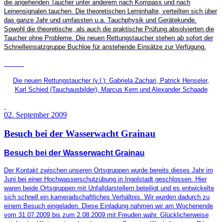
die angehenden Taucher unter anderem nach Kompass und nach
Leinensignalen tauchen. Die theoretischen Lerninhalte, verteilten sich über
das ganze Jahr und umfassten u.a. Tauchphysik und Gerätekunde.
Sowohl die theoretische, als auch die praktische Prüfung absolvierten die
Taucher ohne Probleme. Die neuen Rettungstaucher stehen ab sofort der
Schnelleinsatzgruppe Buchloe für anstehende Einsätze zur Verfügung.
Die neuen Rettungstaucher (v.l.):
Gabriela Zachari, Patrick Henseler,
Karl Schied (Tauchausbilder), Marcus Kern und Alexander Schaade
02. September 2009
Besuch bei der Wasserwacht Grainau
Besuch bei der Wasserwacht Grainau
Der Kontakt zwischen unseren Ortsgruppen wurde bereits dieses Jahr im
Juni bei einer Hochwasserschutzübung in Ingolstadt geschlossen. Hier
waren beide Ortsgruppen mit Unfalldarstellern beteiligt und es entwickelte
sich schnell ein kameradschaftliches Verhältnis. Wir wurden dadurch zu
einem Besuch eingeladen. Diese Einladung nahmen wir am Wochenende
vom 31.07.2009 bis zum 2.08.2009 mit Freuden wahr. Glücklicherweise