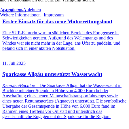
Akzeptieren
Ablehnen
19. Juli 2025
Weitere Informationen
|
Impressum
Erster Einsatz für das neue Motorrettungsboot
Eine SUP-Fahrerin war im südlichen Bereich des Forggensee in
Schwierigkeiten geraten. Aufgrund des Wellengangs und des
Windes war sie nicht mehr in der Lage, ans Ufer zu paddeln, und
befand sich in einer akuten Notsituation.
11. Juli 2025
Sparkasse Allgäu unterstützt Wasserwacht
Kempten/Buchloe
– Die Sparkasse Allgäu hat die Wasserwacht in
Buchloe mit einer Spende in Höhe von 4.000 Euro bei der
Anschaffung eines neuen Mannschaftstransportfahrzeugs sowie
eines neuen Rettungsgerätes (Aquaeye) unterstützt. Die symbolische
Übergabe der Gesamtspende in Höhe von 6.000 Euro fand im
Rahmen eines Treffens vor Ort statt und unterstrich das
gesellschaftliche Engagement der Sparkasse für die Region.