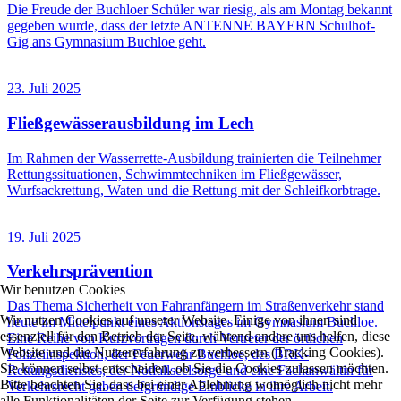
Die Freude der Buchloer Schüler war riesig, als am Montag bekannt
gegeben wurde, dass der letzte ANTENNE BAYERN Schulhof-
Gig ans Gymnasium Buchloe geht.
23. Juli 2025
Fließgewässerausbildung im Lech
Im Rahmen der Wasserrette-Ausbildung trainierten die Teilnehmer
Rettungssituationen, Schwimmtechniken im Fließgewässer,
Wurfsackrettung, Waten und die Rettung mit der Schleifkorbtrage.
19. Juli 2025
Verkehrsprävention
Wir benutzen Cookies
Das Thema Sicherheit von Fahranfängern im Straßenverkehr stand
Wir nutzen Cookies auf unserer Website. Einige von ihnen sind
heute im Mittelpunkt eines Aktionstages im Gymnasium Buchloe.
essenziell für den Betrieb der Seite, während andere uns helfen, diese
Eine Reihe von Kurzvorträgen durch Vertreter der örtlichen
Website und die Nutzererfahrung zu verbessern (Tracking Cookies).
Polizeiinspektion, der Feuerwehr Buchloe, des BRK-
Sie können selbst entscheiden, ob Sie die Cookies zulassen möchten.
Rettungsdienstes, der Notfallseelsorge und eine Fachanwältin für
Bitte beachten Sie, dass bei einer Ablehnung womöglich nicht mehr
Verkehrsrecht gaben tiefgründige Einblicke in ihre Arbeit.
alle Funktionalitäten der Seite zur Verfügung stehen.