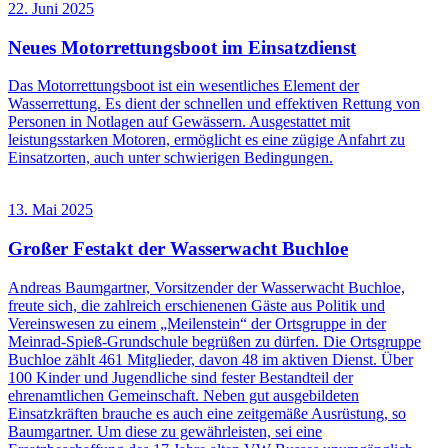
22. Juni 2025
Neues Motorrettungsboot im Einsatzdienst
Das Motorrettungsboot ist ein wesentliches Element der
Wasserrettung. Es dient der schnellen und effektiven Rettung von
Personen in Notlagen auf Gewässern. Ausgestattet mit
leistungsstarken Motoren, ermöglicht es eine zügige Anfahrt zu
Einsatzorten, auch unter schwierigen Bedingungen.
13. Mai 2025
Großer Festakt der Wasserwacht Buchloe
Andreas Baumgartner, Vorsitzender der Wasserwacht Buchloe,
freute sich, die zahlreich erschienenen Gäste aus Politik und
Vereinswesen zu einem „Meilenstein“ der Ortsgruppe in der
Meinrad-Spieß-Grundschule begrüßen zu dürfen. Die Ortsgruppe
Buchloe zählt 461 Mitglieder, davon 48 im aktiven Dienst. Über
100 Kinder und Jugendliche sind fester Bestandteil der
ehrenamtlichen Gemeinschaft. Neben gut ausgebildeten
Einsatzkräften brauche es auch eine zeitgemäße Ausrüstung, so
Baumgartner. Um diese zu gewährleisten, sei eine