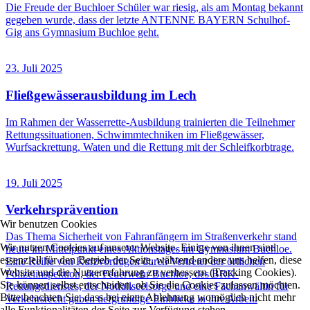
Die Freude der Buchloer Schüler war riesig, als am Montag bekannt
gegeben wurde, dass der letzte ANTENNE BAYERN Schulhof-
Gig ans Gymnasium Buchloe geht.
23. Juli 2025
Fließgewässerausbildung im Lech
Im Rahmen der Wasserrette-Ausbildung trainierten die Teilnehmer
Rettungssituationen, Schwimmtechniken im Fließgewässer,
Wurfsackrettung, Waten und die Rettung mit der Schleifkorbtrage.
19. Juli 2025
Verkehrsprävention
Wir benutzen Cookies
Das Thema Sicherheit von Fahranfängern im Straßenverkehr stand
Wir nutzen Cookies auf unserer Website. Einige von ihnen sind
heute im Mittelpunkt eines Aktionstages im Gymnasium Buchloe.
essenziell für den Betrieb der Seite, während andere uns helfen, diese
Eine Reihe von Kurzvorträgen durch Vertreter der örtlichen
Website und die Nutzererfahrung zu verbessern (Tracking Cookies).
Polizeiinspektion, der Feuerwehr Buchloe, des BRK-
Sie können selbst entscheiden, ob Sie die Cookies zulassen möchten.
Rettungsdienstes, der Notfallseelsorge und eine Fachanwältin für
Bitte beachten Sie, dass bei einer Ablehnung womöglich nicht mehr
Verkehrsrecht gaben tiefgründige Einblicke in ihre Arbeit.
alle Funktionalitäten der Seite zur Verfügung stehen.