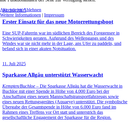
Akzeptieren
Ablehnen
19. Juli 2025
Weitere Informationen
|
Impressum
Erster Einsatz für das neue Motorrettungsboot
Eine SUP-Fahrerin war im südlichen Bereich des Forggensee in
Schwierigkeiten geraten. Aufgrund des Wellengangs und des
Windes war sie nicht mehr in der Lage, ans Ufer zu paddeln, und
befand sich in einer akuten Notsituation.
11. Juli 2025
Sparkasse Allgäu unterstützt Wasserwacht
Kempten/Buchloe
– Die Sparkasse Allgäu hat die Wasserwacht in
Buchloe mit einer Spende in Höhe von 4.000 Euro bei der
Anschaffung eines neuen Mannschaftstransportfahrzeugs sowie
eines neuen Rettungsgerätes (Aquaeye) unterstützt. Die symbolische
Übergabe der Gesamtspende in Höhe von 6.000 Euro fand im
Rahmen eines Treffens vor Ort statt und unterstrich das
gesellschaftliche Engagement der Sparkasse für die Region.