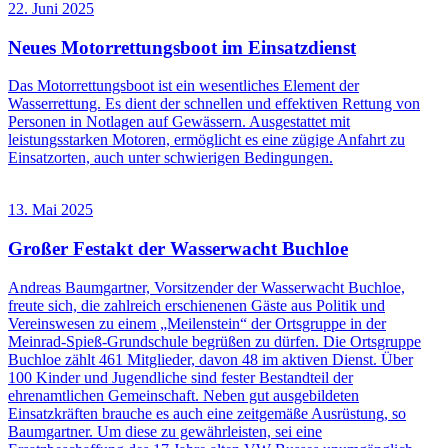
22. Juni 2025
Neues Motorrettungsboot im Einsatzdienst
Das Motorrettungsboot ist ein wesentliches Element der
Wasserrettung. Es dient der schnellen und effektiven Rettung von
Personen in Notlagen auf Gewässern. Ausgestattet mit
leistungsstarken Motoren, ermöglicht es eine zügige Anfahrt zu
Einsatzorten, auch unter schwierigen Bedingungen.
13. Mai 2025
Großer Festakt der Wasserwacht Buchloe
Andreas Baumgartner, Vorsitzender der Wasserwacht Buchloe,
freute sich, die zahlreich erschienenen Gäste aus Politik und
Vereinswesen zu einem „Meilenstein“ der Ortsgruppe in der
Meinrad-Spieß-Grundschule begrüßen zu dürfen. Die Ortsgruppe
Buchloe zählt 461 Mitglieder, davon 48 im aktiven Dienst. Über
100 Kinder und Jugendliche sind fester Bestandteil der
ehrenamtlichen Gemeinschaft. Neben gut ausgebildeten
Einsatzkräften brauche es auch eine zeitgemäße Ausrüstung, so
Baumgartner. Um diese zu gewährleisten, sei eine