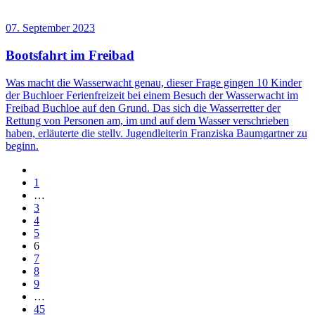
07. September 2023
Bootsfahrt im Freibad
Was macht die Wasserwacht genau, dieser Frage gingen 10 Kinder
der Buchloer Ferienfreizeit bei einem Besuch der Wasserwacht im
Freibad Buchloe auf den Grund. Das sich die Wasserretter der
Rettung von Personen am, im und auf dem Wasser verschrieben
haben, erläuterte die stellv. Jugendleiterin Franziska Baumgartner zu
beginn.
1
…
3
4
5
6
7
8
9
…
45