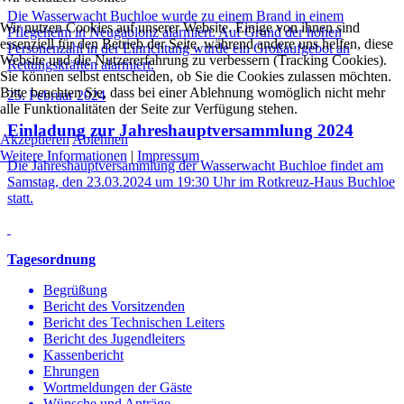
Die Wasserwacht Buchloe wurde zu einem Brand in einem
Wir nutzen Cookies auf unserer Website. Einige von ihnen sind
Pflegeheim in Neugablonz alarmiert. Auf Grund der hohen
essenziell für den Betrieb der Seite, während andere uns helfen, diese
Personenzahl in der Einrichtung wurde ein Großaufgebot an
Website und die Nutzererfahrung zu verbessern (Tracking Cookies).
Rettungskräften alarmiert.
Sie können selbst entscheiden, ob Sie die Cookies zulassen möchten.
Bitte beachten Sie, dass bei einer Ablehnung womöglich nicht mehr
25. Februar 2024
alle Funktionalitäten der Seite zur Verfügung stehen.
Einladung zur Jahreshauptversammlung 2024
Akzeptieren
Ablehnen
Weitere Informationen
|
Impressum
Die Jahreshauptversammlung der Wasserwacht Buchloe findet am
Samstag, den 23.03.2024 um 19:30 Uhr im Rotkreuz-Haus Buchloe
statt.
Tagesordnung
Begrüßung
Bericht des Vorsitzenden
Bericht des Technischen Leiters
Bericht des Jugendleiters
Kassenbericht
Ehrungen
Wortmeldungen der Gäste
Wünsche und Anträge