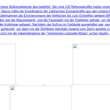
oer Molkerreibetrieb durchgeführt. Die rund 120 Rettungskräfte hatten einen
Übung sollte die Koordination der zahlreichen Einsatzkräfte aus den untersc
r übernahmen die Erstversorgung der Verletzten bis zum Eintreffen weiterer B
er war die Wasserwacht, und die Feuerwehr mit der Drehleiter gefragt, um 
r Korbtrage gelagert. Nachdem der Aufzug im Gebäude ausgefallen war, wurde
aufgeseilt, um dann mit der Drehleiter ebenfalls liegend vom Dach gerettet z
ch mit der Inbetriebnahme der "Integrierten Leitstelle Allgäu" sicher häufen