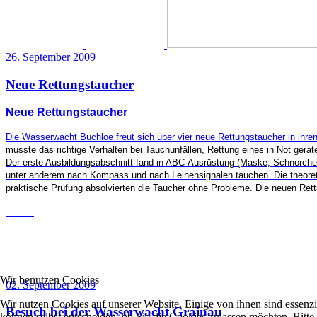
26. September 2009
Neue Rettungstaucher
Neue Rettungstaucher
Die Wasserwacht Buchloe freut sich über vier neue Rettungstaucher in ihr
musste das richtige Verhalten bei Tauchunfällen, Rettung eines in Not ger
Der erste Ausbildungsabschnitt fand in ABC-Ausrüstung (Maske, Schnorche
unter anderem nach Kompass und nach Leinensignalen tauchen. Die theoreti
praktische Prüfung absolvierten die Taucher ohne Probleme. Die neuen Rett
Wir benutzen Cookies
02. September 2009
Wir nutzen Cookies auf unserer Website. Einige von ihnen sind essenzi
Besuch bei der Wasserwacht Grainau
können selbst entscheiden, ob Sie die Cookies zulassen möchten. Bitte