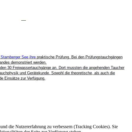
 Starnberger See ihre
praktische Prüfung. Bei den Prüfungstauchgängen
tandes demonstriert werden.
anden 30 Freiwassertauchgänge an. Dort mussten die angehenden Taucher
auchphysik und Gerätekunde. Sowohl die theoretische, als auch die
de Einsätze zur Verfügung.
e und die Nutzererfahrung zu verbessern (Tracking Cookies). Sie
tionalitäten der Seite zur Verfügung stehen.