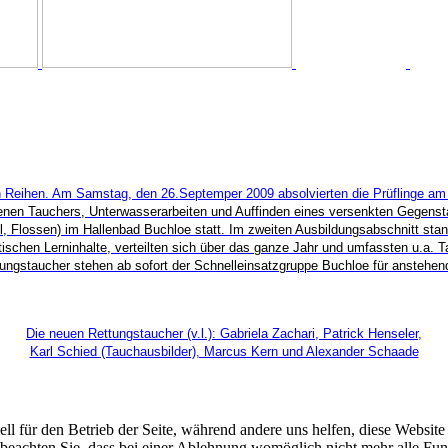
en Reihen. Am Samstag, den 26.Septemper 2009 absolvierten die Prüflinge am
atenen Tauchers, Unterwasserarbeiten und Auffinden eines versenkten Gegens
l, Flossen) im Hallenbad Buchloe statt. Im zweiten Ausbildungsabschnitt st
schen Lerninhalte, verteilten sich über das ganze Jahr und umfassten u.a. T
ungstaucher stehen ab sofort der Schnelleinsatzgruppe Buchloe für anstehen
Die neuen Rettungstaucher (v.l.):
Gabriela Zachari, Patrick Henseler,
Karl Schied (Tauchausbilder), Marcus Kern und Alexander Schaade
ell für den Betrieb der Seite, während andere uns helfen, diese Websit
 beachten Sie, dass bei einer Ablehnung womöglich nicht mehr alle Funk