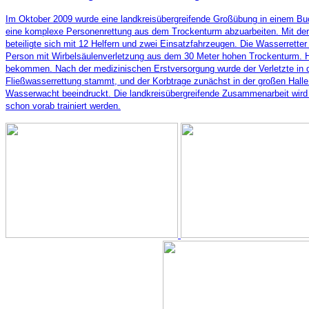
Im Oktober 2009 wurde eine landkreisübergreifende Großübung in einem Buchl
eine komplexe Personenrettung aus dem Trockenturm abzuarbeiten. Mit der 
beteiligte sich mit 12 Helfern und zwei Einsatzfahrzeugen. Die Wasserrette
Person mit Wirbelsäulenverletzung aus dem 30 Meter hohen Trockenturm. Hi
bekommen. Nach der medizinischen Erstversorgung wurde der Verletzte in de
Fließwasserrettung stammt, und der Korbtrage zunächst in der großen Halle 
Wasserwacht beeindruckt. Die landkreisübergreifende Zusammenarbeit wird si
schon vorab trainiert werden.