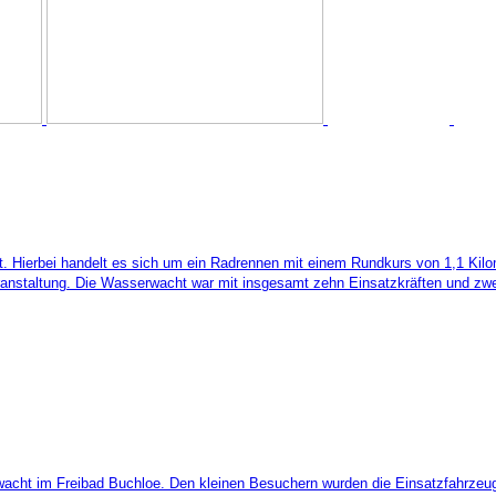
t.
Hierbei handelt es sich um ein Radrennen mit einem Rundkurs von 1,1 Ki
Veranstaltung. Die Wasserwacht war mit insgesamt zehn Einsatzkräften und zw
acht im Freibad Buchloe. Den kleinen Besuchern wurden die Einsatzfahrzeug