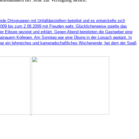
e Ortsgruppen mit Unfalldarstellern beteiligt und es entwickelte sich
09 bis zum 2.08.2009 mit Freuden wahr. Glücklicherweise spielte das
 Eibsee gezeigt und erklärt. Gegen Abend bereiteten die Gastgeber eine
rainauern Kollegen. Am Sonntag war eine Übung in der Loisach geplant. In
s war ein lehrreiches und kameradschaftliches Wochenende, bei dem der Spaß