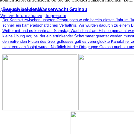
Besuch bei der Wasserwacht Grainau
Akzeptieren
Ablehnen
Weitere Informationen
|
Impressum
Der Kontakt zwischen unseren Ortsgruppen wurde bereits dieses Jahr im Juni
schnell ein kameradschaftliches Verhältnis. Wir wurden dadurch zu einem
Wetter mit und es konnte am Samstag Wachdienst am Eibsee gemacht werden
kleine Übung vor, bei der ein ertrinkender Schwimmer gerettet werden musst
den reißenden Fluten des Gebirgsflusses galt es verunglückte Kanufahrer z
nicht vernachlässigt wurde. Natürlich ist die Ortsgruppe Grainau auch zu un