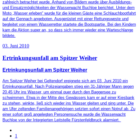
zahlreich betrachtet wurde. Anhand von Bildern wurde über Ausbildungs-
und Einsatzmöglichkeiten der Wasserwacht Buchloe berichtet. Unter dem
Moto „Wasser erleben“ wurde für die kleinen Gäste eine Schlauchbootfahrt
auf der Gennach angeboten. Ausgerüstet mit einer Rettungsweste und
begleitet von einem Wasserretter startete die Bootspartie. Bei den Kindern
kam die Aktion super an, so dass sich immer wieder eine Warteschlange
bildete.
03. Juni 2010
Ertrinkungsunfall am Spitzer Weiher
Ertrinkungsunfall am Spitzer Weiher
Am Spitzer Weiher bei Geltendorf ereignete sich am 03. Juni 2010 ein
Ertrinkungsunfall. Nach Polizeiangaben stieg ein 31-Jähriger Mann gegen
20.45 Uhr ins Wasser, um einmal quer durch den Baggersee zu
schwimmen. Etwa in der Mitte des Gewässers kam er auf einer Kiesbank
zu stehen, winkte, ließ sich wieder ins Wasser gleiten und ging unter. Die
am Ufer zeltenden Familienangehörigen setzten sofort einen Notruf ab. Zu
einer sofort groß angelegten Personensuche wurde die Wasserwacht
Buchloe von der Integrierten Leitstelle Fürstenfeldbruck alarmiert.
1