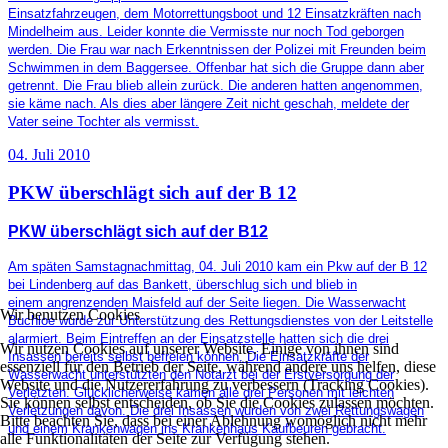
Einsatzfahrzeugen, dem Motorrettungsboot und 12 Einsatzkräften nach
Mindelheim aus. Leider konnte die Vermisste nur noch Tod geborgen
werden. Die Frau war nach Erkenntnissen der Polizei mit Freunden beim
Schwimmen in dem Baggersee. Offenbar hat sich die Gruppe dann aber
getrennt. Die Frau blieb allein zurück. Die anderen hatten angenommen,
sie käme nach. Als dies aber längere Zeit nicht geschah, meldete der
Vater seine Tochter als vermisst.
04. Juli 2010
PKW überschlägt sich auf der B 12
PKW überschlägt sich auf der B12
Am späten Samstagnachmittag, 04. Juli 2010 kam ein Pkw auf der B 12
bei Lindenberg auf das Bankett, überschlug sich und blieb in
einem angrenzenden Maisfeld auf der Seite liegen. Die Wasserwacht
Wir benutzen Cookies
Buchloe wurde zur Unterstützung des Rettungsdienstes von der Leitstelle
alarmiert. Beim Eintreffen an der Einsatzstelle hatten sich die drei
Wir nutzen Cookies auf unserer Website. Einige von ihnen sind
Insassen bereits selbst befreien können. Die Einsatzkräfte der
essenziell für den Betrieb der Seite, während andere uns helfen, diese
Wasserwacht unterstützten den Notarzt bei der Erstversorgung der
Website und die Nutzererfahrung zu verbessern (Tracking Cookies).
Verletzten. Glücklicherweise kamen alle drei Personen mit leichten
Sie können selbst entscheiden, ob Sie die Cookies zulassen möchten.
Verletzungen davon. Die drei Insassen wurden von zwei Rettungswagen
Bitte beachten Sie, dass bei einer Ablehnung womöglich nicht mehr
und einem Krankenwagen ins Krankenhaus Kaufbeuren gebracht.
alle Funktionalitäten der Seite zur Verfügung stehen.