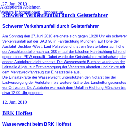
27. Juni 2010
Akzeptieren
Ablehnen
Weitere Informationen
|
Impressum
Schwerer Verkehrsunfall durch Geisterfahrer
Schwerer Verkehrsunfall durch Geisterfahrer
Am Sonntag den 27.Juni 2010 ereignete sich gegen 10:20 Uhr ein schwerer
Verkehrsunfall auf der BAB 96 in Fahrtrichtung München, auf Höhe der
Ausfahrt Buchloe -West. Laut Polizeibericht ist
ein Geisterfahrer auf Höhe
der Anschlussstelle nach ca. 300 m auf der falschen Fahrtrichtung fahrend,
gegen einen PKW geprallt.
Dabei wurde der Geisterfahrer mittelschwer, der
andere Autofahrer leicht verletzt. Die Wasserwacht Buchloe wurde von
der
Leitstelle Allgäu
zur Erstversorgung der Verletzten alarmiert und rückte mit
dem Mehrzweckfahrzeug zur Einsatzstelle aus.
Die Einsatzkräfte der Wasserwacht unterstützten den Notarzt bei der
Erstversorgung der Verletzten, bis weitere Kräfte des Landrettungsdienstes
vor Ort waren.
Die Autobahn war nach dem Unfall in Richtung München bis
etwa 12:00 Uhr gesperrt.
12. Juni 2010
BRK Hoffest
Wasserwacht beim BRK Hoffest