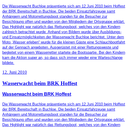
Die Wasserwacht Buchloe präsentierte sich am 12.Juni 2010 beim Hoffest
der BRK Bereitschaft in Buchloe. Die beiden Einsatzfahrzeuge samt
Anhängern und Motorrettungsboot standen für die Besucher zur
Besichtigung offen und wurden von den Mitgliedern der Ortsgruppe erklärt.
Das Highlight war natürlich das Rettungsboot, welches von den Kindern
zahlreich betrachtet wurde. Anhand von Bildern wurde über Ausbildungs-
und Einsatzmöglichkeiten der Wasserwacht Buchloe berichtet. Unter dem
Moto „Wasser erleben“ wurde für die kleinen Gäste eine Schlauchbootfahrt
auf der Gennach angeboten. Ausgerüstet mit einer Rettungsweste und
begleitet von einem Wasserretter startete die Bootspartie. Bei den Kindern
kam die Aktion super an, so dass sich immer wieder eine Warteschlange
bildete.
12. Juni 2010
Wasserwacht beim BRK Hoffest
Wasserwacht beim BRK Hoffest
Die Wasserwacht Buchloe präsentierte sich am 12.Juni 2010 beim Hoffest
der BRK Bereitschaft in Buchloe. Die beiden Einsatzfahrzeuge samt
Anhängern und Motorrettungsboot standen für die Besucher zur
Besichtigung offen und wurden von den Mitgliedern der Ortsgruppe erklärt.
Das Highlight war natürlich das Rettungsboot, welches von den Kindern